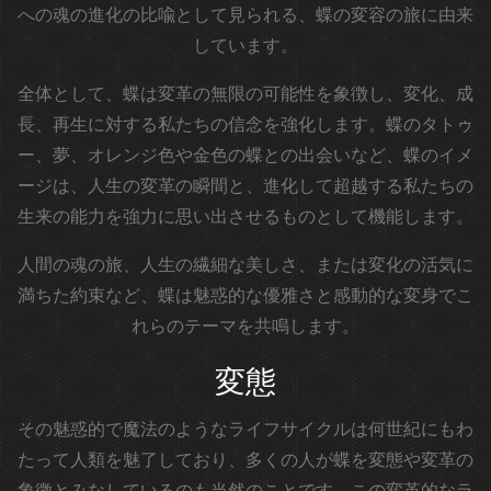
への魂の進化の比喩として見られる、蝶の変容の旅に由来
しています。
全体として、蝶は変革の無限の可能性を象徴し、変化、成
長、再生に対する私たちの信念を強化します。蝶のタトゥ
ー、夢、オレンジ色や金色の蝶との出会いなど、蝶のイメ
ージは、人生の変革の瞬間と、進化して超越する私たちの
生来の能力を強力に思い出させるものとして機能します。
人間の魂の旅、人生の繊細な美しさ、または変化の活気に
満ちた約束など、蝶は魅惑的な優雅さと感動的な変身でこ
れらのテーマを共鳴します。
変態
その魅惑的で魔法のようなライフサイクルは何世紀にもわ
たって人類を魅了しており、多くの人が蝶を変態や変革の
象徴とみなしているのも当然のことです。この変革的なラ